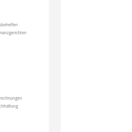
sbehelfen
inanzgerichten
srechnungen
chhaltung