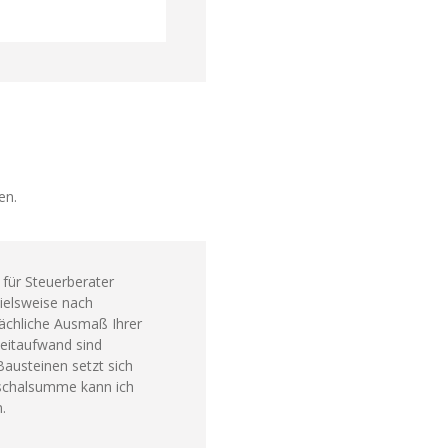
en.
für Steuerberater
pielsweise nach
chliche Ausmaß Ihrer
Zeitaufwand sind
Bausteinen setzt sich
schalsumme kann ich
.