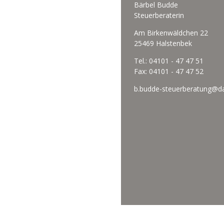
Bärbel Budde
Steuerberaterin
Am Birkenwäldchen 22
25469 Halstenbek
Tel.: 04101 - 47 47 51
Fax: 04101 - 47 47 52
b.budde-steuerberatung@da