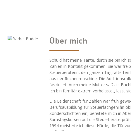
Über mich
Schuld hat meine Tante, durch sie bin ich s
Zahlen in Kontakt gekommen. Sie war freib
Steuerberaterin, den ganzen Tag ratterten 
aus der Rechenmaschine. Die Additionsrol
fasziniert. Auch meine Mutter saß als Buch
Ich bin familiär extrem vorbelastet, lässt si
Die Leidenschaft für Zahlen war früh gewec
Berufsausbildung zur Steuerfachgehilfin obli
Sonderschichten ein, bereitete mich in Abe
Samstagskursen auf die Steuerberaterprüf
1994 meisterte ich diese Hürde, die Tür zur