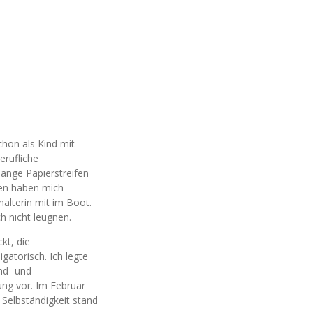
chon als Kind mit
erufliche
lange Papierstreifen
len haben mich
halterin mit im Boot.
ch nicht leugnen.
kt, die
gatorisch. Ich legte
nd- und
ung vor. Im Februar
 Selbständigkeit stand