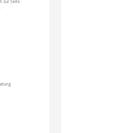
h zur Seite.
.
ratung